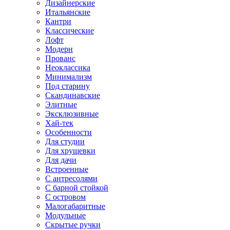
Дизайнерские
Итальянские
Кантри
Классические
Лофт
Модерн
Прованс
Неоклассика
Минимализм
Под старину
Скандинавские
Элитные
Эксклюзивные
Хай-тек
Особенности
Для студии
Для хрущевки
Для дачи
Встроенные
С антресолями
С барной стойкой
С островом
Малогабаритные
Модульные
Скрытые ручки