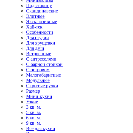
Минимализм
Под старину
Скандинавские
Элитные
Эксклюзивные
Хай-тек
Особенности
Для студии
Для хрущевки
Для дачи
Встроенные
С антресолями
С барной стойкой
С островом
Малогабаритные
Модульные
Скрытые ручки
Размер
Мини-кухни
Узкие
3 кв. м.
5 кв. м.
6 кв. м.
9 кв. м.
Все для кухни