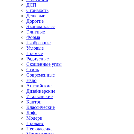
ДСП
Стоимость
Дешевые
Дорогие
Эконом-класс
Элитные
Форма
П-образные
Угловые
Прямые
Радиусные
Скошенные углы
Стиль
Современные
Евро
Английские
Дизайнерские
Итальянские
Кантри
Классические
Лофт
Модерн
Прованс
Неоклассика