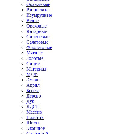
Оранжевые
Вишневые
Изумрудные
Венге
Ореховые
Янтарные
Сиреневые
Салатовые
Фиолетовые
Мятные
Золотые
Синие
Материал
МДФ
Эмаль
Акрил
Береза
Дерево
Дуб
ЛДСП
Массив
Пластик
Шпон
Экошпон
С патиной