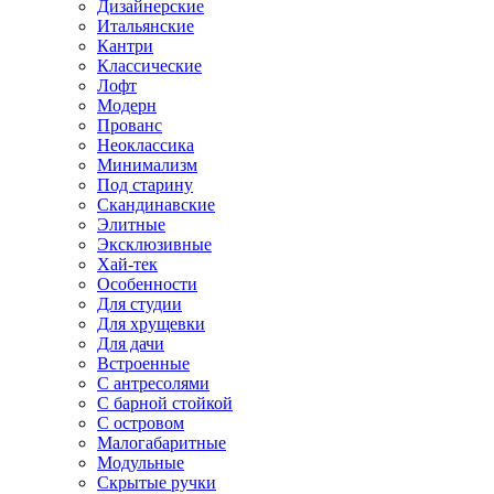
Дизайнерские
Итальянские
Кантри
Классические
Лофт
Модерн
Прованс
Неоклассика
Минимализм
Под старину
Скандинавские
Элитные
Эксклюзивные
Хай-тек
Особенности
Для студии
Для хрущевки
Для дачи
Встроенные
С антресолями
С барной стойкой
С островом
Малогабаритные
Модульные
Скрытые ручки