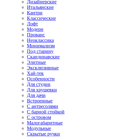
Дизайнерские
Итальянские
Кантри
Классические
Лофт
Модерн
Прованс
Неоклассика
Минимализм
Под старину
Скандинавские
Элитные
Эксклюзивные
Хай-тек
Особенности
Для студии
Для хрущевки
Для дачи
Встроенные
С антресолями
С барной стойкой
С островом
Малогабаритные
Модульные
Скрытые ручки