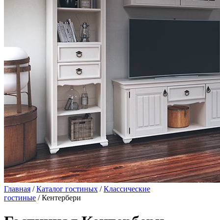
Главная
/
Каталог гостиных
/
Классические
гостиные
/ Кентербери