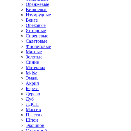
Оранжевые
Вишневые
Изумрудные
Венге
Ореховые
Янтарные
Сиреневые
Салатовые
Фиолетовые
Мятные
Золотые
Синие
Материал
МДФ
Эмаль
Акрил
Береза
Дерево
Дуб
ЛДСП
Массив
Пластик
Шпон
Экошпон
С патиной