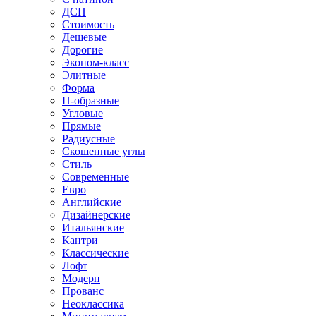
ДСП
Стоимость
Дешевые
Дорогие
Эконом-класс
Элитные
Форма
П-образные
Угловые
Прямые
Радиусные
Скошенные углы
Стиль
Современные
Евро
Английские
Дизайнерские
Итальянские
Кантри
Классические
Лофт
Модерн
Прованс
Неоклассика