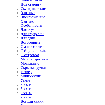
Минимализм
Под старину
Скандинавские
Элитные
Эксклюзивные
Хай-тек
Особенности
Для студии
Для хрущевки
Для дачи
Встроенные
С антресолями
С барной стойкой
С островом
Малогабаритные
Модульные
Скрытые ручки
Размер
Мини-кухни
Узкие
3 кв. м.
5 кв. м.
6 кв. м.
9 кв. м.
Все для кухни