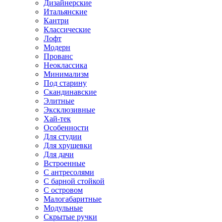
Дизайнерские
Итальянские
Кантри
Классические
Лофт
Модерн
Прованс
Неоклассика
Минимализм
Под старину
Скандинавские
Элитные
Эксклюзивные
Хай-тек
Особенности
Для студии
Для хрущевки
Для дачи
Встроенные
С антресолями
С барной стойкой
С островом
Малогабаритные
Модульные
Скрытые ручки