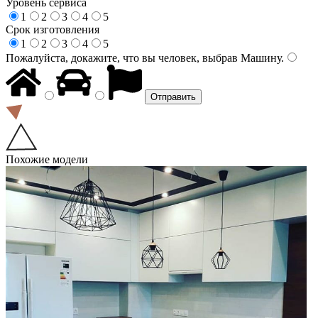
Уровень сервиса
1
2
3
4
5
Срок изготовления
1
2
3
4
5
Пожалуйста, докажите, что вы человек, выбрав
Машину
.
Похожие модели