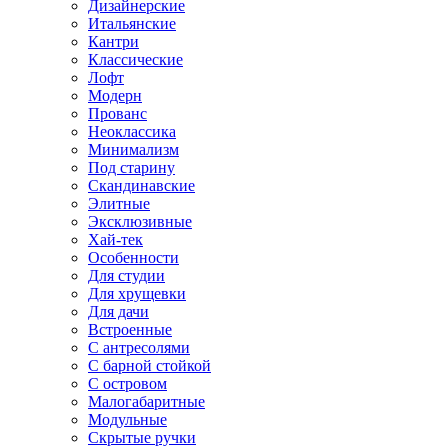
Дизайнерские
Итальянские
Кантри
Классические
Лофт
Модерн
Прованс
Неоклассика
Минимализм
Под старину
Скандинавские
Элитные
Эксклюзивные
Хай-тек
Особенности
Для студии
Для хрущевки
Для дачи
Встроенные
С антресолями
С барной стойкой
С островом
Малогабаритные
Модульные
Скрытые ручки