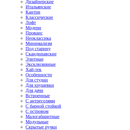
Дизайнерские
Итальянские
Кантри
Классические
Лофт
Модерн
Прованс
Неоклассика
Минимализм
Под старину
Скандинавские
Элитные
Эксклюзивные
Хай-тек
Особенности
Для студии
Для хрущевки
Для дачи
Встроенные
С антресолями
С барной стойкой
С островом
Малогабаритные
Модульные
Скрытые ручки