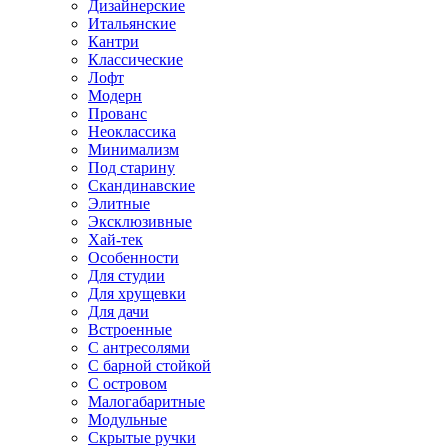
Дизайнерские
Итальянские
Кантри
Классические
Лофт
Модерн
Прованс
Неоклассика
Минимализм
Под старину
Скандинавские
Элитные
Эксклюзивные
Хай-тек
Особенности
Для студии
Для хрущевки
Для дачи
Встроенные
С антресолями
С барной стойкой
С островом
Малогабаритные
Модульные
Скрытые ручки