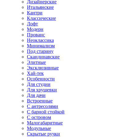
Дизайнерские
Итальянские
Кантри
Классические
Лофт
Модерн
Прованс
Неоклассика
Минимализм
Под старину
Скандинавские
Элитные
Эксклюзивные
Хай-тек
Особенности
Для студии
Для хрущевки
Для дачи
Встроенные
С антресолями
С барной стойкой
С островом
Малогабаритные
Модульные
Скрытые ручки