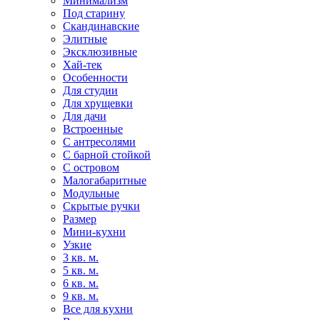
Минимализм
Под старину
Скандинавские
Элитные
Эксклюзивные
Хай-тек
Особенности
Для студии
Для хрущевки
Для дачи
Встроенные
С антресолями
С барной стойкой
С островом
Малогабаритные
Модульные
Скрытые ручки
Размер
Мини-кухни
Узкие
3 кв. м.
5 кв. м.
6 кв. м.
9 кв. м.
Все для кухни