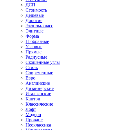
ДСП
Стоимость
Дешевые
Дорогие
Эконом-класс
Элитные
Форма
П-образные
Угловые
Прямые
Радиусные
Скошенные углы
Стиль
Современные
Евро
Английские
Дизайнерские
Итальянские
Кантри
Классические
Лофт
Модерн
Прованс
Неоклассика