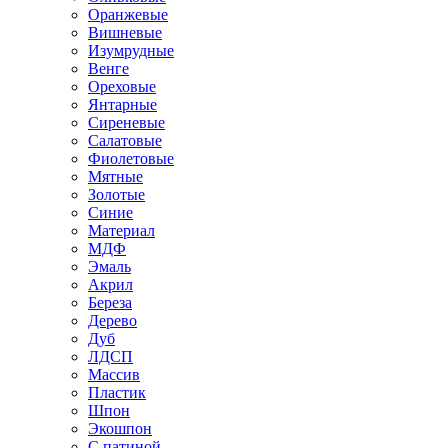
Оранжевые
Вишневые
Изумрудные
Венге
Ореховые
Янтарные
Сиреневые
Салатовые
Фиолетовые
Мятные
Золотые
Синие
Материал
МДФ
Эмаль
Акрил
Береза
Дерево
Дуб
ЛДСП
Массив
Пластик
Шпон
Экошпон
С патиной