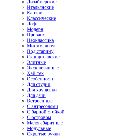
Дизайнерские
Итальянские
Кантри
Классические
Лофт
Модерн
Прованс
Неоклассика
Минимализм
Под старину
Скандинавские
Элитные
Эксклюзивные
Хай-тек
Особенности
Для студии
Для хрущевки
Для дачи
Встроенные
С антресолями
С барной стойкой
С островом
Малогабаритные
Модульные
Скрытые ручки