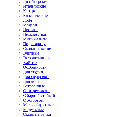
Дизайнерские
Итальянские
Кантри
Классические
Лофт
Модерн
Прованс
Неоклассика
Минимализм
Под старину
Скандинавские
Элитные
Эксклюзивные
Хай-тек
Особенности
Для студии
Для хрущевки
Для дачи
Встроенные
С антресолями
С барной стойкой
С островом
Малогабаритные
Модульные
Скрытые ручки