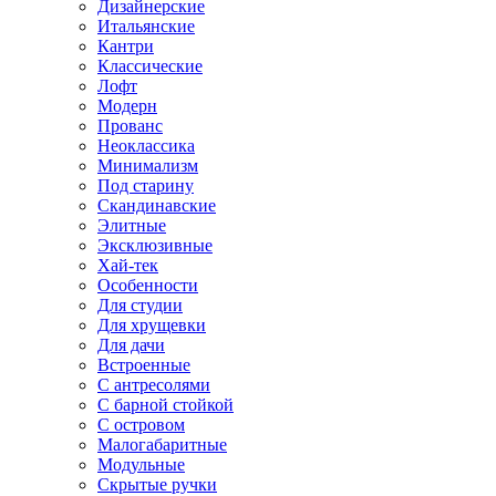
Дизайнерские
Итальянские
Кантри
Классические
Лофт
Модерн
Прованс
Неоклассика
Минимализм
Под старину
Скандинавские
Элитные
Эксклюзивные
Хай-тек
Особенности
Для студии
Для хрущевки
Для дачи
Встроенные
С антресолями
С барной стойкой
С островом
Малогабаритные
Модульные
Скрытые ручки