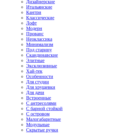
Дизайнерские
Итальянские
Кантри
Классические
Лофт
Модерн
Прованс
Неоклассика
Минимализм
Под старину
Скандинавские
Элитные
Эксклюзивные
Хай-тек
Особенности
Для студии
Для хрущевки
Для дачи
Встроенные
С антресолями
С барной стойкой
С островом
Малогабаритные
Модульные
Скрытые ручки