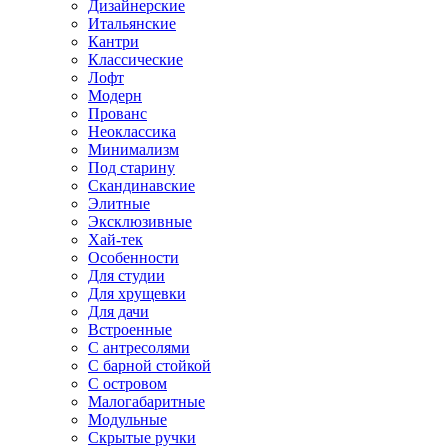
Дизайнерские
Итальянские
Кантри
Классические
Лофт
Модерн
Прованс
Неоклассика
Минимализм
Под старину
Скандинавские
Элитные
Эксклюзивные
Хай-тек
Особенности
Для студии
Для хрущевки
Для дачи
Встроенные
С антресолями
С барной стойкой
С островом
Малогабаритные
Модульные
Скрытые ручки