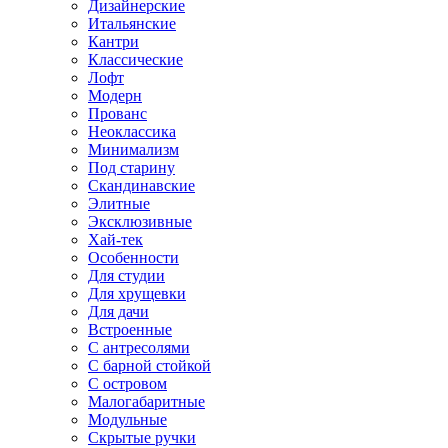
Дизайнерские
Итальянские
Кантри
Классические
Лофт
Модерн
Прованс
Неоклассика
Минимализм
Под старину
Скандинавские
Элитные
Эксклюзивные
Хай-тек
Особенности
Для студии
Для хрущевки
Для дачи
Встроенные
С антресолями
С барной стойкой
С островом
Малогабаритные
Модульные
Скрытые ручки