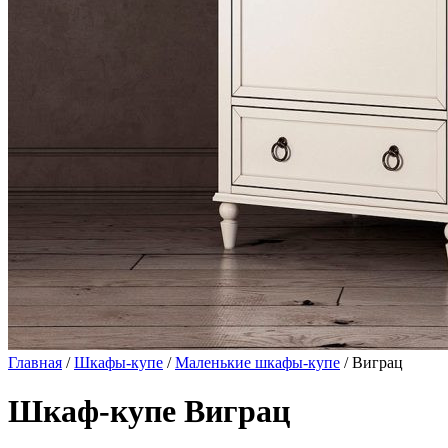
Главная
/
Шкафы-купе
/
Маленькие шкафы-купе
/ Виграц
Шкаф-купе Виграц