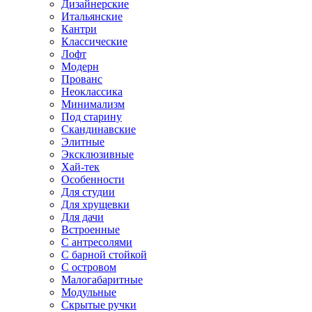
Дизайнерские
Итальянские
Кантри
Классические
Лофт
Модерн
Прованс
Неоклассика
Минимализм
Под старину
Скандинавские
Элитные
Эксклюзивные
Хай-тек
Особенности
Для студии
Для хрущевки
Для дачи
Встроенные
С антресолями
С барной стойкой
С островом
Малогабаритные
Модульные
Скрытые ручки