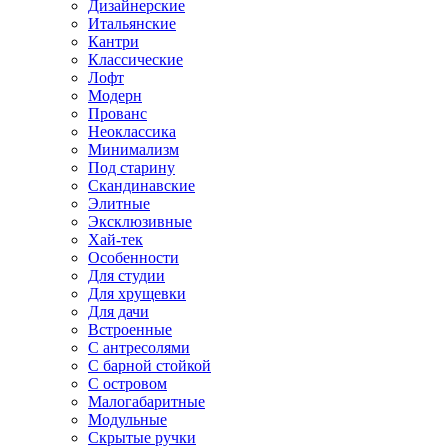
Дизайнерские
Итальянские
Кантри
Классические
Лофт
Модерн
Прованс
Неоклассика
Минимализм
Под старину
Скандинавские
Элитные
Эксклюзивные
Хай-тек
Особенности
Для студии
Для хрущевки
Для дачи
Встроенные
С антресолями
С барной стойкой
С островом
Малогабаритные
Модульные
Скрытые ручки