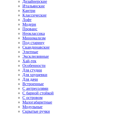
Дизайнерские
Итальянские
Кантри
Классические
Лофт
Модерн
Прованс
Неоклассика
Минимализм
Под старину
Скандинавские
Элитные
Эксклюзивные
Хай-тек
Особенности
Для студии
Для хрущевки
Для дачи
Встроенные
С антресолями
С барной стойкой
С островом
Малогабаритные
Модульные
Скрытые ручки