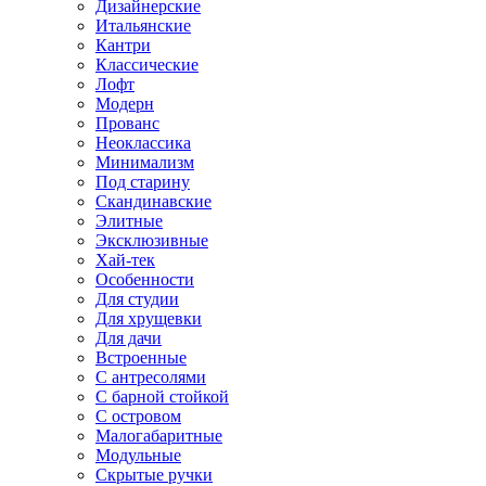
Дизайнерские
Итальянские
Кантри
Классические
Лофт
Модерн
Прованс
Неоклассика
Минимализм
Под старину
Скандинавские
Элитные
Эксклюзивные
Хай-тек
Особенности
Для студии
Для хрущевки
Для дачи
Встроенные
С антресолями
С барной стойкой
С островом
Малогабаритные
Модульные
Скрытые ручки