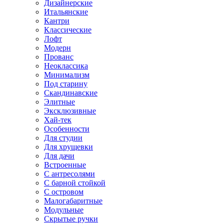
Дизайнерские
Итальянские
Кантри
Классические
Лофт
Модерн
Прованс
Неоклассика
Минимализм
Под старину
Скандинавские
Элитные
Эксклюзивные
Хай-тек
Особенности
Для студии
Для хрущевки
Для дачи
Встроенные
С антресолями
С барной стойкой
С островом
Малогабаритные
Модульные
Скрытые ручки