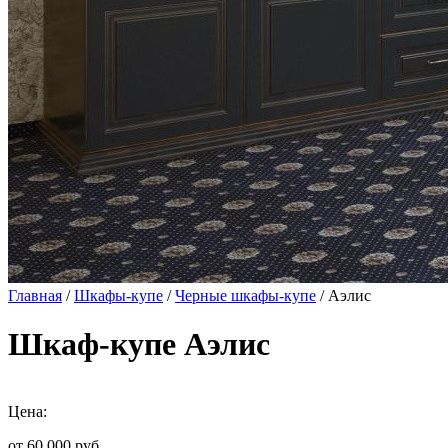
Главная
/
Шкафы-купе
/
Черные шкафы-купе
/ Аэлис
Шкаф-купе Аэлис
Цена:
от 60 000
руб.