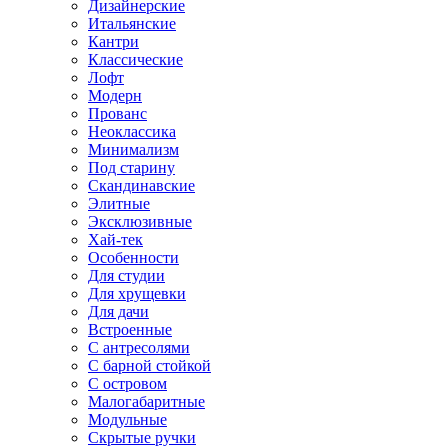
Дизайнерские
Итальянские
Кантри
Классические
Лофт
Модерн
Прованс
Неоклассика
Минимализм
Под старину
Скандинавские
Элитные
Эксклюзивные
Хай-тек
Особенности
Для студии
Для хрущевки
Для дачи
Встроенные
С антресолями
С барной стойкой
С островом
Малогабаритные
Модульные
Скрытые ручки