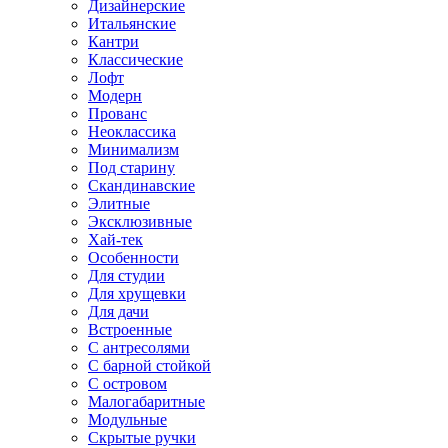
Дизайнерские
Итальянские
Кантри
Классические
Лофт
Модерн
Прованс
Неоклассика
Минимализм
Под старину
Скандинавские
Элитные
Эксклюзивные
Хай-тек
Особенности
Для студии
Для хрущевки
Для дачи
Встроенные
С антресолями
С барной стойкой
С островом
Малогабаритные
Модульные
Скрытые ручки