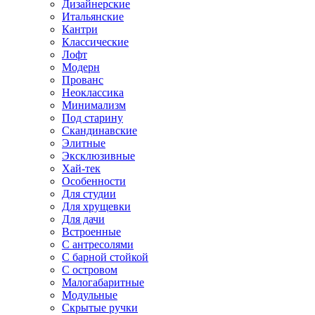
Дизайнерские
Итальянские
Кантри
Классические
Лофт
Модерн
Прованс
Неоклассика
Минимализм
Под старину
Скандинавские
Элитные
Эксклюзивные
Хай-тек
Особенности
Для студии
Для хрущевки
Для дачи
Встроенные
С антресолями
С барной стойкой
С островом
Малогабаритные
Модульные
Скрытые ручки