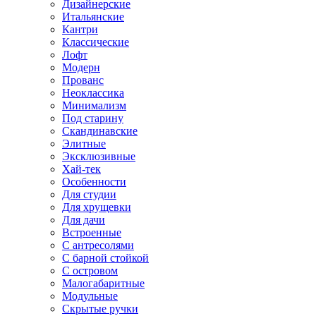
Дизайнерские
Итальянские
Кантри
Классические
Лофт
Модерн
Прованс
Неоклассика
Минимализм
Под старину
Скандинавские
Элитные
Эксклюзивные
Хай-тек
Особенности
Для студии
Для хрущевки
Для дачи
Встроенные
С антресолями
С барной стойкой
С островом
Малогабаритные
Модульные
Скрытые ручки