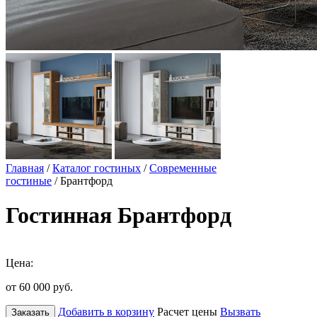
Главная
/
Каталог гостиных
/
Современные
гостиные
/ Брантфорд
Гостинная Брантфорд
Цена:
от 60 000
руб.
Добавить в корзину
Расчет цены
Вызвать
Заказать