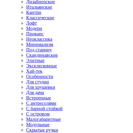
Дизайнерские
Итальянские
Кантри
Классические
Лофт
Модерн
Прованс
Неоклассика
Минимализм
Под старину
Скандинавские
Элитные
Эксклюзивные
Хай-тек
Особенности
Для студии
Для хрущевки
Для дачи
Встроенные
С антресолями
С барной стойкой
С островом
Малогабаритные
Модульные
Скрытые ручки