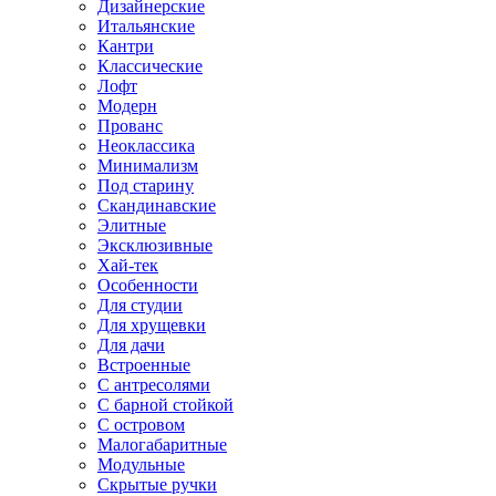
Дизайнерские
Итальянские
Кантри
Классические
Лофт
Модерн
Прованс
Неоклассика
Минимализм
Под старину
Скандинавские
Элитные
Эксклюзивные
Хай-тек
Особенности
Для студии
Для хрущевки
Для дачи
Встроенные
С антресолями
С барной стойкой
С островом
Малогабаритные
Модульные
Скрытые ручки