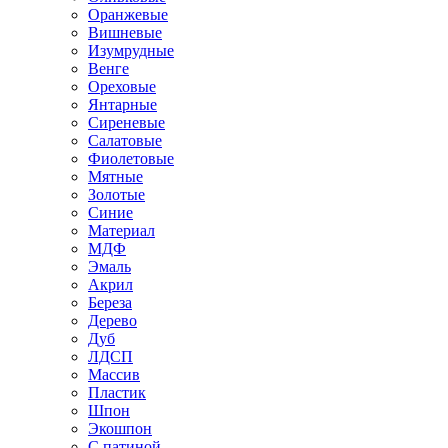
Оранжевые
Вишневые
Изумрудные
Венге
Ореховые
Янтарные
Сиреневые
Салатовые
Фиолетовые
Мятные
Золотые
Синие
Материал
МДФ
Эмаль
Акрил
Береза
Дерево
Дуб
ЛДСП
Массив
Пластик
Шпон
Экошпон
С патиной