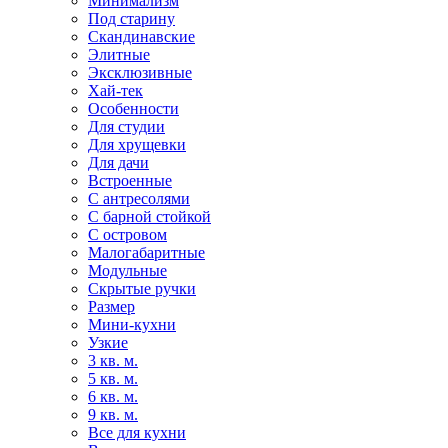
Минимализм
Под старину
Скандинавские
Элитные
Эксклюзивные
Хай-тек
Особенности
Для студии
Для хрущевки
Для дачи
Встроенные
С антресолями
С барной стойкой
С островом
Малогабаритные
Модульные
Скрытые ручки
Размер
Мини-кухни
Узкие
3 кв. м.
5 кв. м.
6 кв. м.
9 кв. м.
Все для кухни