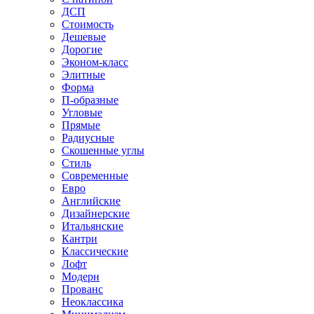
ДСП
Стоимость
Дешевые
Дорогие
Эконом-класс
Элитные
Форма
П-образные
Угловые
Прямые
Радиусные
Скошенные углы
Стиль
Современные
Евро
Английские
Дизайнерские
Итальянские
Кантри
Классические
Лофт
Модерн
Прованс
Неоклассика