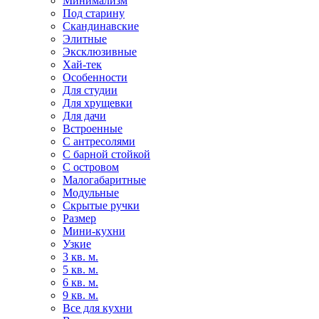
Минимализм
Под старину
Скандинавские
Элитные
Эксклюзивные
Хай-тек
Особенности
Для студии
Для хрущевки
Для дачи
Встроенные
С антресолями
С барной стойкой
С островом
Малогабаритные
Модульные
Скрытые ручки
Размер
Мини-кухни
Узкие
3 кв. м.
5 кв. м.
6 кв. м.
9 кв. м.
Все для кухни