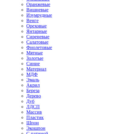
Оранжевые
Вишневые
Изумрудные
Венге
Ореховые
Янтарные
Сиреневые
Салатовые
Фиолетовые
Мятные
Золотые
Синие
Материал
МДФ
Эмаль
Акрил
Береза
Дерево
Дуб
ЛДСП
Массив
Пластик
Шпон
Экошпон
С патиной