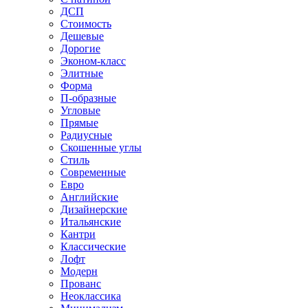
ДСП
Стоимость
Дешевые
Дорогие
Эконом-класс
Элитные
Форма
П-образные
Угловые
Прямые
Радиусные
Скошенные углы
Стиль
Современные
Евро
Английские
Дизайнерские
Итальянские
Кантри
Классические
Лофт
Модерн
Прованс
Неоклассика