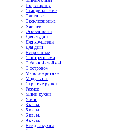
Минимализм
Под старину
Скандинавские
Элитные
Эксклюзивные
Хай-тек
Особенности
Для студии
Для хрущевки
Для дачи
Встроенные
С антресолями
С барной стойкой
С островом
Малогабаритные
Модульные
Скрытые ручки
Размер
Мини-кухни
Узкие
3 кв. м.
5 кв. м.
6 кв. м.
9 кв. м.
Все для кухни