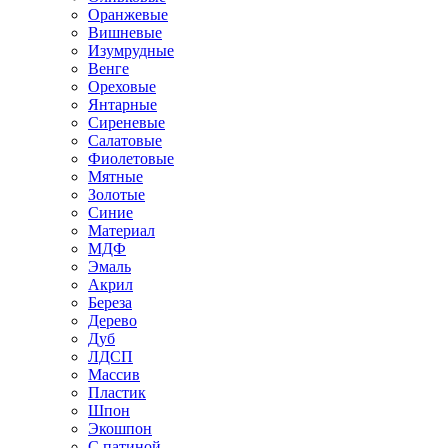
Оранжевые
Вишневые
Изумрудные
Венге
Ореховые
Янтарные
Сиреневые
Салатовые
Фиолетовые
Мятные
Золотые
Синие
Материал
МДФ
Эмаль
Акрил
Береза
Дерево
Дуб
ЛДСП
Массив
Пластик
Шпон
Экошпон
С патиной