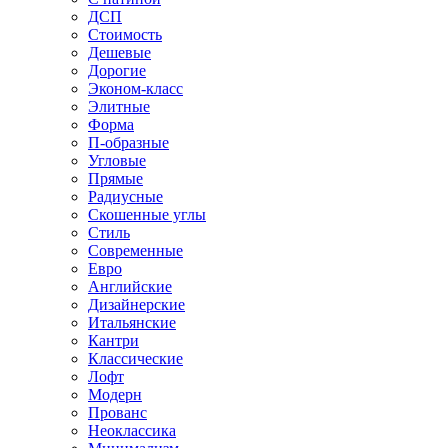
ДСП
Стоимость
Дешевые
Дорогие
Эконом-класс
Элитные
Форма
П-образные
Угловые
Прямые
Радиусные
Скошенные углы
Стиль
Современные
Евро
Английские
Дизайнерские
Итальянские
Кантри
Классические
Лофт
Модерн
Прованс
Неоклассика