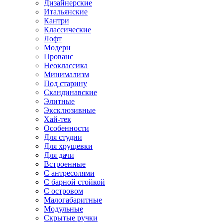
Дизайнерские
Итальянские
Кантри
Классические
Лофт
Модерн
Прованс
Неоклассика
Минимализм
Под старину
Скандинавские
Элитные
Эксклюзивные
Хай-тек
Особенности
Для студии
Для хрущевки
Для дачи
Встроенные
С антресолями
С барной стойкой
С островом
Малогабаритные
Модульные
Скрытые ручки