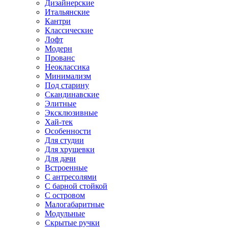
Дизайнерские
Итальянские
Кантри
Классические
Лофт
Модерн
Прованс
Неоклассика
Минимализм
Под старину
Скандинавские
Элитные
Эксклюзивные
Хай-тек
Особенности
Для студии
Для хрущевки
Для дачи
Встроенные
С антресолями
С барной стойкой
С островом
Малогабаритные
Модульные
Скрытые ручки