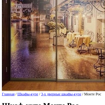
Главная
/
Шкафы-купе
/
3-х дверные шкафы-купе
/ Монте Рос