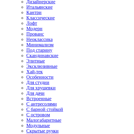
Дизайнерские
Итальянские
Кантри
Классические
Лофт
Модерн
Прованс
Неоклассика
Минимализм
Под старину
Скандинавские
Элитные
Эксклюзивные
Хай-тек
Особенности
Для студии
Для хрущевки
Для дачи
Встроенные
С антресолями
С барной стойкой
С островом
Малогабаритные
Модульные
Скрытые ручки