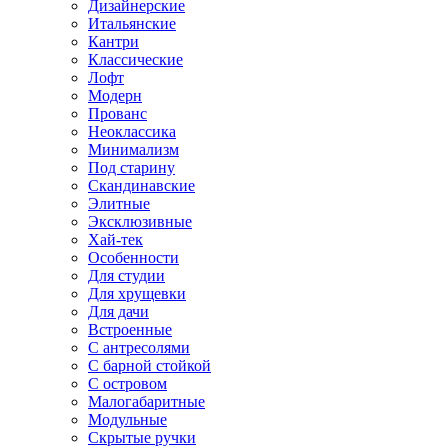
Дизайнерские
Итальянские
Кантри
Классические
Лофт
Модерн
Прованс
Неоклассика
Минимализм
Под старину
Скандинавские
Элитные
Эксклюзивные
Хай-тек
Особенности
Для студии
Для хрущевки
Для дачи
Встроенные
С антресолями
С барной стойкой
С островом
Малогабаритные
Модульные
Скрытые ручки