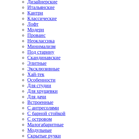
Дизайнерские
Итальянские
Кантри
Классические
Лофт
Модерн
Прованс
Неоклассика
Минимализм
Под старину
Скандинавские
Элитные
Эксклюзивные
Хай-тек
Особенности
Для студии
Для хрущевки
Для дачи
Встроенные
С антресолями
С барной стойкой
С островом
Малогабаритные
Модульные
Скрытые ручки