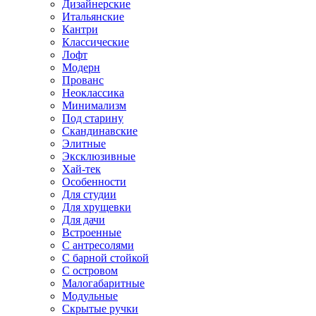
Дизайнерские
Итальянские
Кантри
Классические
Лофт
Модерн
Прованс
Неоклассика
Минимализм
Под старину
Скандинавские
Элитные
Эксклюзивные
Хай-тек
Особенности
Для студии
Для хрущевки
Для дачи
Встроенные
С антресолями
С барной стойкой
С островом
Малогабаритные
Модульные
Скрытые ручки