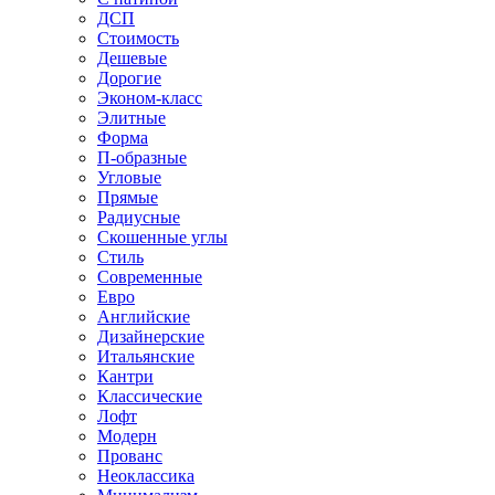
ДСП
Стоимость
Дешевые
Дорогие
Эконом-класс
Элитные
Форма
П-образные
Угловые
Прямые
Радиусные
Скошенные углы
Стиль
Современные
Евро
Английские
Дизайнерские
Итальянские
Кантри
Классические
Лофт
Модерн
Прованс
Неоклассика