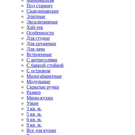
Минимализм
Под старину
Скандинавские
Элитные
Эксклюзивные
Хай-тек
Особенности
Для студии
Для хрущевки
Для дачи
Встроенные
С антресолями
С барной стойкой
С островом
Малогабаритные
Модульные
Скрытые ручки
Размер
Мини-кухни
Узкие
3 кв. м.
5 кв. м.
6 кв. м.
9 кв. м.
Все для кухни