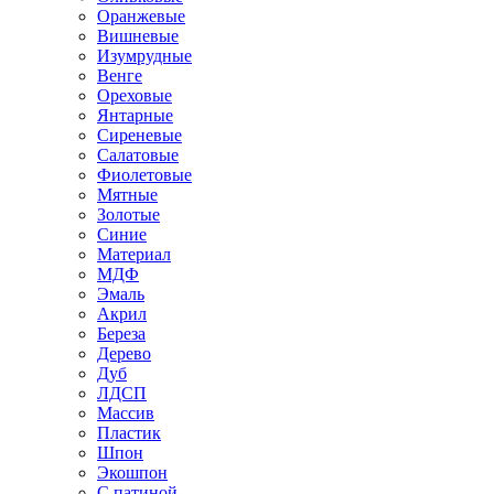
Оранжевые
Вишневые
Изумрудные
Венге
Ореховые
Янтарные
Сиреневые
Салатовые
Фиолетовые
Мятные
Золотые
Синие
Материал
МДФ
Эмаль
Акрил
Береза
Дерево
Дуб
ЛДСП
Массив
Пластик
Шпон
Экошпон
С патиной