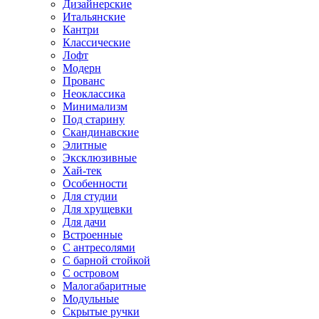
Дизайнерские
Итальянские
Кантри
Классические
Лофт
Модерн
Прованс
Неоклассика
Минимализм
Под старину
Скандинавские
Элитные
Эксклюзивные
Хай-тек
Особенности
Для студии
Для хрущевки
Для дачи
Встроенные
С антресолями
С барной стойкой
С островом
Малогабаритные
Модульные
Скрытые ручки