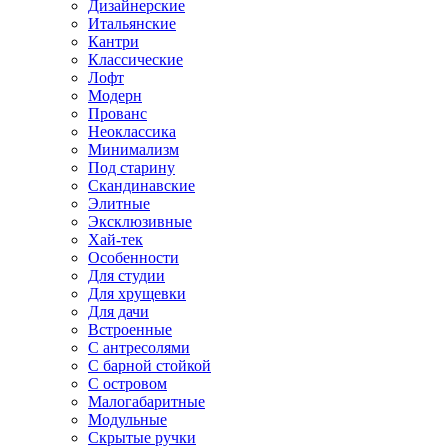
Дизайнерские
Итальянские
Кантри
Классические
Лофт
Модерн
Прованс
Неоклассика
Минимализм
Под старину
Скандинавские
Элитные
Эксклюзивные
Хай-тек
Особенности
Для студии
Для хрущевки
Для дачи
Встроенные
С антресолями
С барной стойкой
С островом
Малогабаритные
Модульные
Скрытые ручки