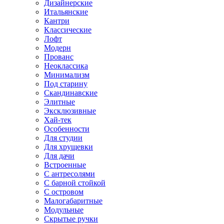
Дизайнерские
Итальянские
Кантри
Классические
Лофт
Модерн
Прованс
Неоклассика
Минимализм
Под старину
Скандинавские
Элитные
Эксклюзивные
Хай-тек
Особенности
Для студии
Для хрущевки
Для дачи
Встроенные
С антресолями
С барной стойкой
С островом
Малогабаритные
Модульные
Скрытые ручки