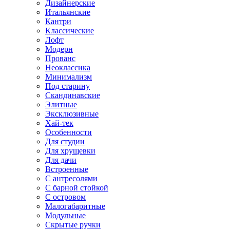
Дизайнерские
Итальянские
Кантри
Классические
Лофт
Модерн
Прованс
Неоклассика
Минимализм
Под старину
Скандинавские
Элитные
Эксклюзивные
Хай-тек
Особенности
Для студии
Для хрущевки
Для дачи
Встроенные
С антресолями
С барной стойкой
С островом
Малогабаритные
Модульные
Скрытые ручки