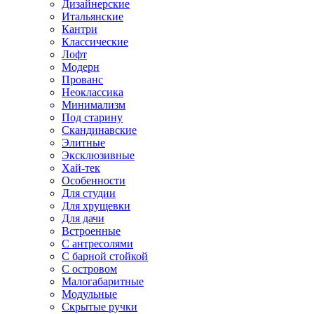
Дизайнерские
Итальянские
Кантри
Классические
Лофт
Модерн
Прованс
Неоклассика
Минимализм
Под старину
Скандинавские
Элитные
Эксклюзивные
Хай-тек
Особенности
Для студии
Для хрущевки
Для дачи
Встроенные
С антресолями
С барной стойкой
С островом
Малогабаритные
Модульные
Скрытые ручки