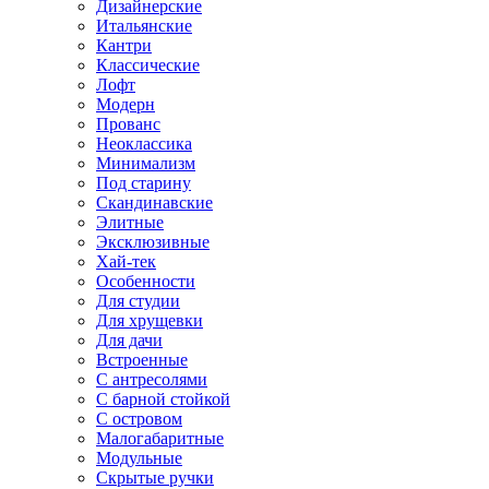
Дизайнерские
Итальянские
Кантри
Классические
Лофт
Модерн
Прованс
Неоклассика
Минимализм
Под старину
Скандинавские
Элитные
Эксклюзивные
Хай-тек
Особенности
Для студии
Для хрущевки
Для дачи
Встроенные
С антресолями
С барной стойкой
С островом
Малогабаритные
Модульные
Скрытые ручки