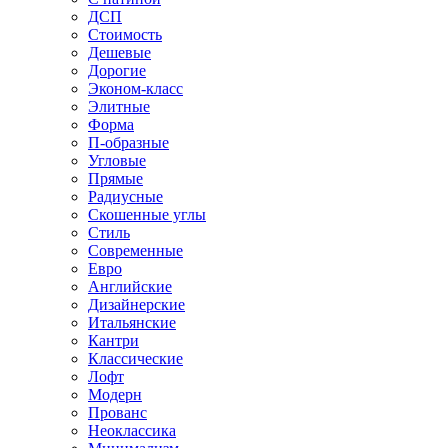
ДСП
Стоимость
Дешевые
Дорогие
Эконом-класс
Элитные
Форма
П-образные
Угловые
Прямые
Радиусные
Скошенные углы
Стиль
Современные
Евро
Английские
Дизайнерские
Итальянские
Кантри
Классические
Лофт
Модерн
Прованс
Неоклассика