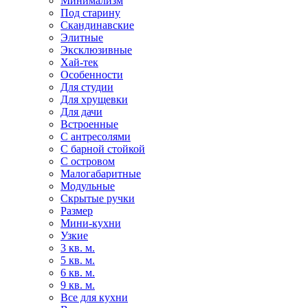
Минимализм
Под старину
Скандинавские
Элитные
Эксклюзивные
Хай-тек
Особенности
Для студии
Для хрущевки
Для дачи
Встроенные
С антресолями
С барной стойкой
С островом
Малогабаритные
Модульные
Скрытые ручки
Размер
Мини-кухни
Узкие
3 кв. м.
5 кв. м.
6 кв. м.
9 кв. м.
Все для кухни