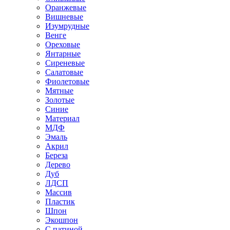
Оранжевые
Вишневые
Изумрудные
Венге
Ореховые
Янтарные
Сиреневые
Салатовые
Фиолетовые
Мятные
Золотые
Синие
Материал
МДФ
Эмаль
Акрил
Береза
Дерево
Дуб
ЛДСП
Массив
Пластик
Шпон
Экошпон
С патиной