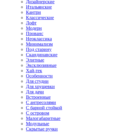
Дизайнерские
Итальянские
Кантри
Классические
Лофт
Модерн
Прованс
Неоклассика
Минимализм
Под старину
Скандинавские
Элитные
Эксклюзивные
Хай-тек
Особенности
Для студии
Для хрущевки
Для дачи
Встроенные
С антресолями
С барной стойкой
С островом
Малогабаритные
Модульные
Скрытые ручки