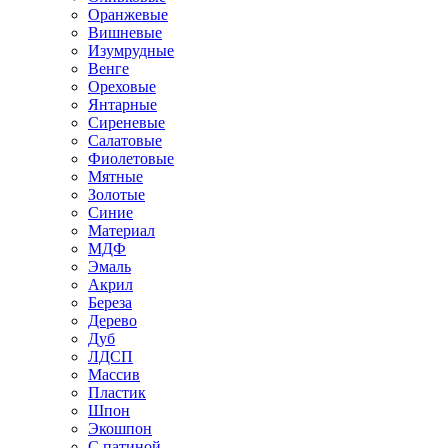
Оранжевые
Вишневые
Изумрудные
Венге
Ореховые
Янтарные
Сиреневые
Салатовые
Фиолетовые
Мятные
Золотые
Синие
Материал
МДФ
Эмаль
Акрил
Береза
Дерево
Дуб
ЛДСП
Массив
Пластик
Шпон
Экошпон
С патиной