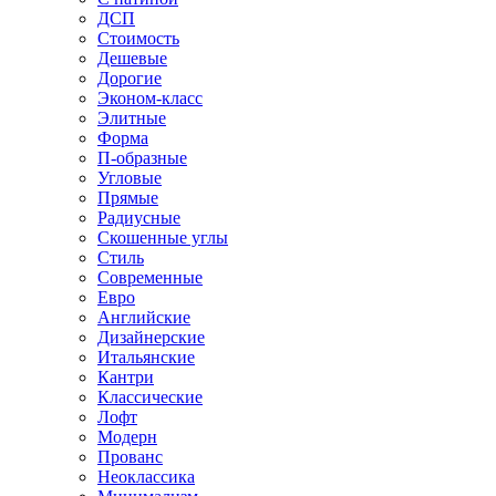
ДСП
Стоимость
Дешевые
Дорогие
Эконом-класс
Элитные
Форма
П-образные
Угловые
Прямые
Радиусные
Скошенные углы
Стиль
Современные
Евро
Английские
Дизайнерские
Итальянские
Кантри
Классические
Лофт
Модерн
Прованс
Неоклассика