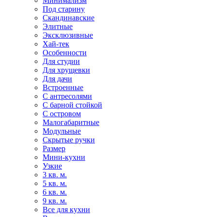
Минимализм
Под старину
Скандинавские
Элитные
Эксклюзивные
Хай-тек
Особенности
Для студии
Для хрущевки
Для дачи
Встроенные
С антресолями
С барной стойкой
С островом
Малогабаритные
Модульные
Скрытые ручки
Размер
Мини-кухни
Узкие
3 кв. м.
5 кв. м.
6 кв. м.
9 кв. м.
Все для кухни